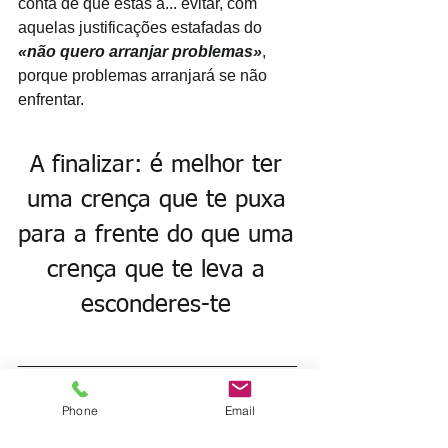
conta de que estás a... evitar, com 
aquelas justificações estafadas do
«não quero arranjar problemas»
, 
porque problemas arranjará se não 
enfrentar. 
A finalizar: é melhor ter 
uma crença que te puxa 
para a frente do que uma 
crença que te leva a 
esconderes-te 
_______________________________
___
 5DiasCoreCoaching online e gratuito. 
Phone
Email
Entra 
aqui