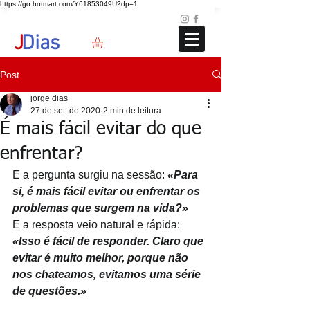
https://go.hotmart.com/Y61853049U?dp=1
Loja
Blog
+351 91 325 40 41
jd@jdias.org
J
Dias
Post
jorge dias
27 de set. de 2020
2 min de leitura
É mais fácil evitar do que
enfrentar?
E a pergunta surgiu na sessão:
«Para 
si, é mais fácil evitar ou enfrentar os 
problemas que surgem na vida?»
E a resposta veio natural e rápida:
«Isso é fácil de responder. Claro que 
evitar é muito melhor, porque não 
nos chateamos, evitamos uma série 
de questões.»