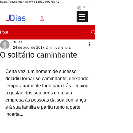
https://go.hotmart.com/Y61853049U?dp=1
Loja
Blog
+351 91 325 40 41
jd@jdias.org
J
Dias
Post
JDias
24 de ago. de 2017
2 min de leitura
O solitário caminhante
Certa vez, um homem de sucesso 
decidiu tornar-se caminhante, deixando 
temporariamente tudo para trás. Deixou 
a gestão dos seu bens e da sua 
empresa às pessoas da sua confiança 
e à sua família e partiu rumo a parte 
incerta...