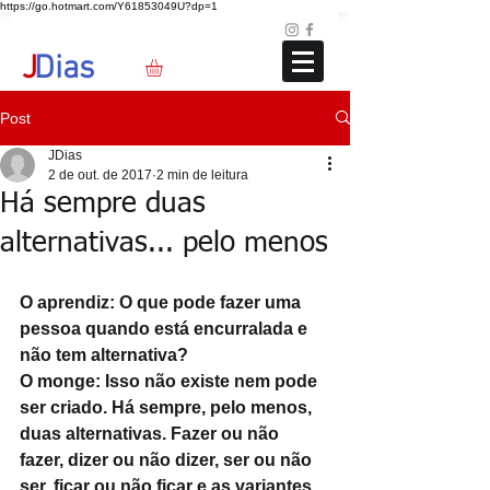
https://go.hotmart.com/Y61853049U?dp=1
Loja
Blog
+351 91 325 40 41
jd@jdias.org
J
Dias
Post
JDias
2 de out. de 2017
2 min de leitura
Há sempre duas
alternativas... pelo menos
O aprendiz: O que pode fazer uma 
pessoa quando está encurralada e 
não tem alternativa? 
O monge: Isso não existe nem pode 
ser criado. Há sempre, pelo menos, 
duas alternativas. Fazer ou não 
fazer, dizer ou não dizer, ser ou não 
ser, ficar ou não ficar e as variantes 