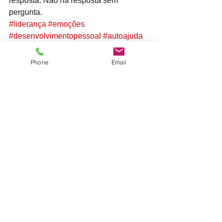
resposta. Não há resposta sem 
pergunta. 
#liderança
#emoções
#desenvolvimentopessoal
#autoajuda
#afectos
#sentimentos
Phone
Email
Ver tudo
Posts recentes