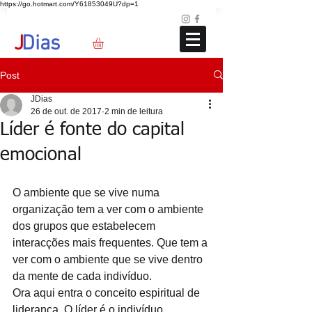
https://go.hotmart.com/Y61853049U?dp=1
Loja
Blog
+351 91 325 40 41
jd@jdias.org
J
Dias
Post
JDias
26 de out. de 2017
2 min de leitura
Líder é fonte do capital
emocional
O ambiente que se vive numa 
organização tem a ver com o ambiente 
dos grupos que estabelecem 
interacções mais frequentes. Que tem a 
ver com o ambiente que se vive dentro 
da mente de cada indivíduo.
Ora aqui entra o conceito espiritual de 
liderança. O líder é o indivíduo 