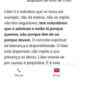
adaptado de Kets de Vries
Líder é o indivíduo que se torna um 
exemplo, não dá ordens, não se impõe, 
não tem seguidores, 
tem voluntários 
que o admiram e estão lá porque 
querem, não porque têm de ou 
porque devem
. O conceito espiritual 
de liderança é disponibilidade. O líder 
está disponível, não impõe a sua 
presença ou ideias. Líder orienta-se 
por causas e propósitos. E é esta 
característica que tem a qualidade de 
promover uma espécie de consenso 
Phone
Email
global, uma sincronia harmónica que 
leva os grupos e realizarem coisas 
extraordinárias. Cada elemento torna-
se num líder imprescindível no 
processo de grupo e cria um capital 