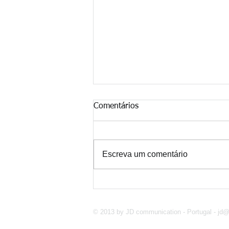
Comentários
Escreva um comentário
Verdadeiros Líderes... Quem
São Eles?
© 2013 by JD communication - Portugal -
jd@