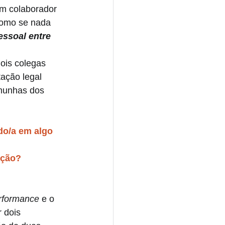
m colaborador 
como se nada 
ssoal entre 
ois colegas 
ação legal 
emunhas dos 
do/a em algo 
pção?
rformance 
e o 
 dois 