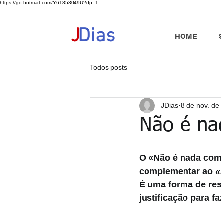
https://go.hotmart.com/Y61853049U?dp=1
+351 91 325 40 41
jd@jdias.org
J
Dias
HOME
Todos posts
JDias
8 de nov. de
Não é na
O «Não é nada com
complementar ao
 
É uma forma de ress
justificação para f