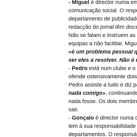
- Miguel 
é director numa e
comunicação social. O resp
departamento de publicidad
redacção do jornal têm dis
Não se falam e instruem as 
equipas a não facilitar. Mig
«é um problema pessoal q
ser eles a resolver. Não 
- 
Pedro 
está num clube e o 
ofende ostensivamente doi
Pedro assiste a tudo e diz p
nada comigo»
, continuand
nada fosse. Os dois membr
sair.
- 
Gonçalo 
é director numa 
tem à sua responsabilidade 
departamentos. O responsá