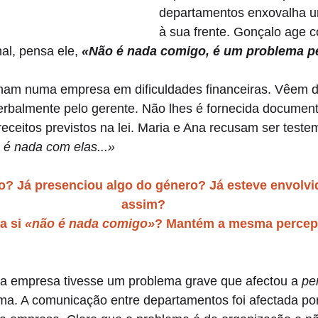
departamentos enxovalha u
à sua frente. Gonçalo age 
nal, pensa ele,
 «Não é nada comigo, é um problema pe
lham numa empresa em dificuldades financeiras. Vêem d
rbalmente pelo gerente. Não lhes é fornecida document
eceitos previstos na lei. Maria e Ana recusam ser test
 é nada com elas...»
? Já presenciou algo do género? Já esteve envolvi
assim? 
a si 
«não é nada comigo»
? Mantém a mesma perce
 a empresa tivesse um problema grave que afectou a 
pe
a. A comunicação entre departamentos foi afectada por