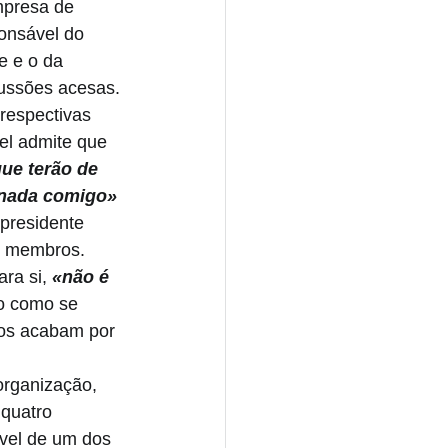
mpresa de 
onsável do 
e e o da 
cussões acesas. 
respectivas 
uel admite que 
ue terão de 
é nada comigo»
presidente 
s membros. 
ara si,
 «não é 
o como se 
os acabam por 
organização, 
quatro 
vel de um dos 