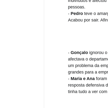
indivíduos e afecto
pessoas. 
- 
Pedro 
teve o amarg
Acabou por sair. Afi
- 
Gonçalo 
ignorou o
afectava o departame
um problema da empr
grandes para a emp
- 
Maria e Ana 
foram
resposta defensiva d
tinha tudo a ver com