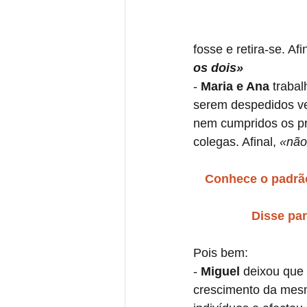
fosse e retira-se. Afi
os dois»
- 
Maria e Ana 
traba
serem despedidos ve
nem cumpridos os pr
colegas. Afinal, 
«não
Conhece o padrão
Disse par
Pois bem:
- 
Miguel 
deixou que
crescimento da mesm