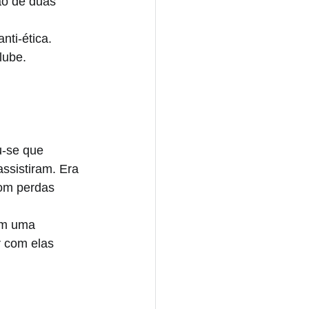
ão de duas 
ti-ética. 
lube.
-se que 
ssistiram. Era 
om perdas 
am uma 
r com elas 