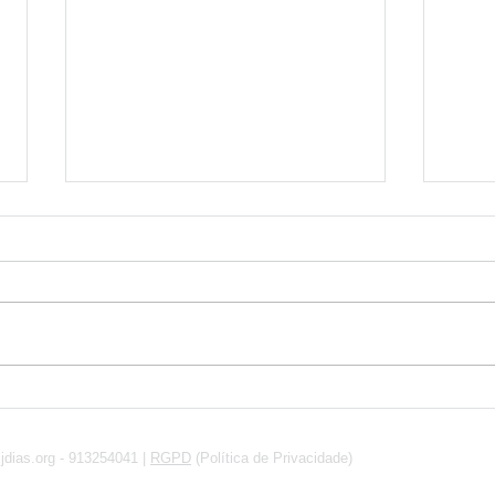
Lide
São Líderes ou é só
«Música»? (II)
FA
jdias.org
- 913254041 |
RGPD
(Política de Privacidade)