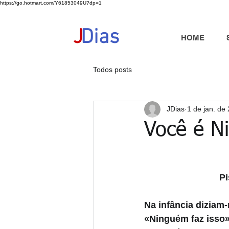
https://go.hotmart.com/Y61853049U?dp=1
+351 91 325 40 41
jd@jdias.org
J
Dias
HOME
Todos posts
JDias
1 de jan. de
Você é N
Pi
Na infância diziam-
«Ninguém faz isso