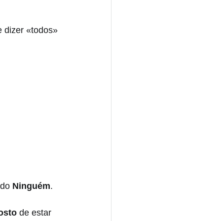
 dizer «todos»
 do 
Ninguém
. 
osto 
de estar 