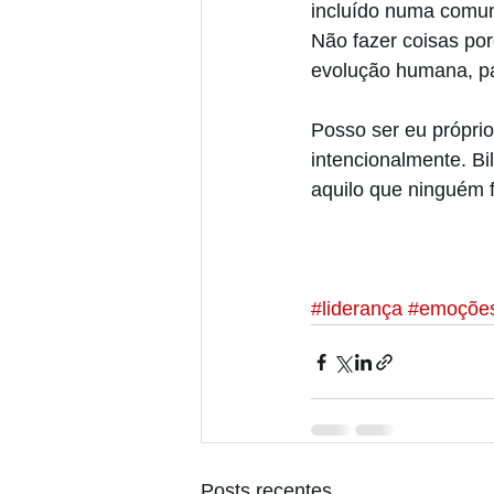
incluído numa comun
Não fazer coisas po
evolução humana, par
Posso ser eu própri
intencionalmente. Bi
aquilo que ninguém 
#liderança
#emoçõe
Posts recentes