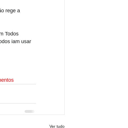
o rege a 
em Todos 
todos iam usar 
mentos
Ver tudo