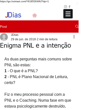
https://go.hotmart.com/Y61853049U?dp=1
Loja
Blog
+351 91 325 40 41
jd@jdias.org
J
Dias
Post
JDias
29 de jun. de 2018
2 min de leitura
Enigma PNL e a intenção
As duas perguntas mais comuns sobre 
PNL são estas:
1
 - O que é a PNL?
2
 - PNL é Plano Nacional de Leitura, 
certo?
Fiz o meu processo pessoal com a 
PNL e o Coaching. Numa fase em que 
estava psicologicamente destruído, 