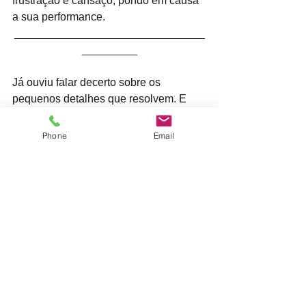
frustração e cansaço, pondo em causa 
a sua performance.
_______________________________
_________
Já ouviu falar decerto sobre os 
pequenos detalhes que resolvem. E 
são precisamente os pequenos 
detalhes dos 4 factores acima que 
Phone
Email
farão a diferença. Os detalhes são 
sinais sensíveis que o seu corpo 
emitirá e aos quais terá de estar 
atento/a.
#liderança
#emoções
#desenvolvimentopessoal
#autoajuda
#afectos
#sentimentos