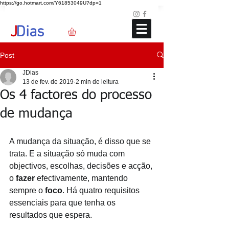
https://go.hotmart.com/Y61853049U?dp=1
Loja
Blog
+351 91 325 40 41
jd@jdias.org
J
Dias
Post
JDias
13 de fev. de 2019
2 min de leitura
Os 4 factores do processo
de mudança
A mudança da situação, é disso que se 
trata. E a situação só muda com 
objectivos, escolhas, decisões e acção, 
o 
fazer 
efectivamente, mantendo 
sempre o 
foco
. Há quatro requisitos 
essenciais para que tenha os 
resultados que espera.
_______________________________