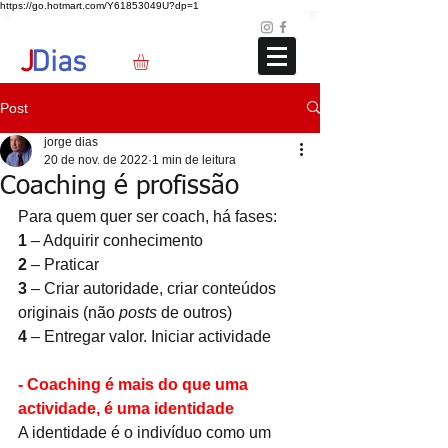
https://go.hotmart.com/Y61853049U?dp=1
Loja
Blog
+351 91 325 40 41
jd@jdias.org
J
Dias
Post
jorge dias
20 de nov. de 2022
1 min de leitura
Coaching é profissão
Para quem quer ser coach, há fases: 
1
 – Adquirir conhecimento
2
 – Praticar
3
 – Criar autoridade, criar conteúdos 
originais (não 
posts 
de outros)
4
 – Entregar valor. Iniciar actividade
- Coaching é mais do que uma 
actividade, é uma identidade
A identidade é o indivíduo como um 