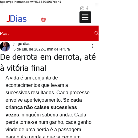
https://go.hotmart.com/Y61853049U?dp=1
Loja
Blog
+351 91 325 40 41
jd@jdias.org
J
Dias
Post
jorge dias
5 de jun. de 2022
1 min de leitura
De derrota em derrota, até
à vitória final
A vida é um conjunto de 
acontecimentos que levam a 
sucessivos resultados. Cada processo 
envolve aperfeiçoamento. 
Se cada 
criança não caísse sucessivas 
vezes
, ninguém saberia andar. Cada 
perda torna-se num ganho, cada ganho 
vindo de uma perda é a passagem 
para outra perda a que sucede um 