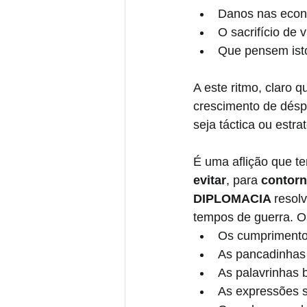
Danos nas econo
O sacrifício de 
Que pensem isto 
A este ritmo, claro q
crescimento de déspo
seja táctica ou estrat
É uma aflição que t
evitar
, para 
contorn
DIPLOMACIA 
resol
tempos de guerra. O
Os cumpriment
As pancadinhas
As palavrinhas 
As expressões s