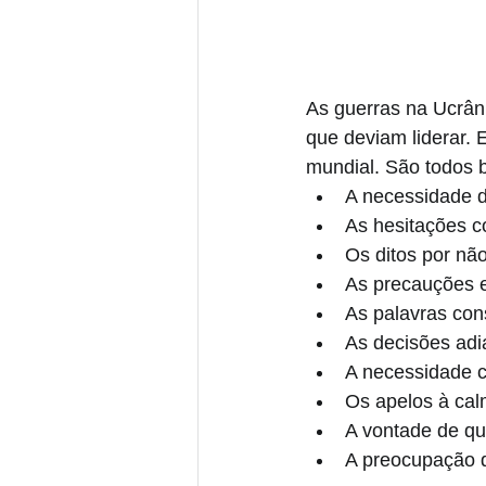
As guerras na Ucrân
que deviam liderar. 
mundial. São todos 
A necessidade d
As hesitações c
Os ditos por não
As precauções 
As palavras con
As decisões ad
A necessidade c
Os apelos à cal
A vontade de que
A preocupação 