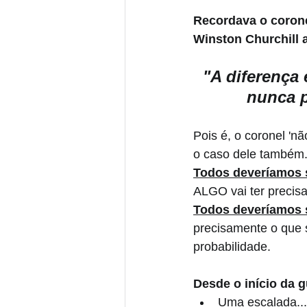
Recordava o corone
Winston Churchill 
"A diferença
nunca p
Pois é, o coronel 'n
o caso dele também.
Todos deveríamos 
ALGO vai ter precis
Todos deveríamos s
precisamente o que s
probabilidade.
Desde o início da g
Uma escalada...