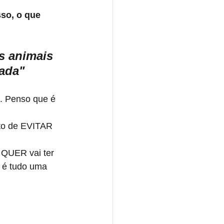
so, o que 
s animais 
ada"
o. Penso que é 
ito de EVITAR 
 QUER vai ter 
e é tudo uma 