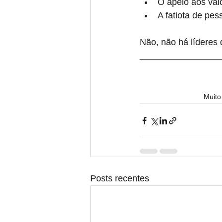
O apelo aos val
A fatiota de pes
Não, não há líderes
________________
Muito
Posts recentes