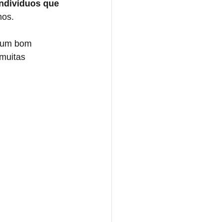
ndivíduos que 
mos.
 um bom 
muitas 