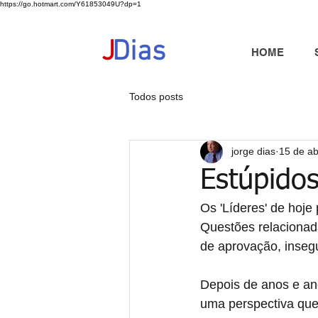
https://go.hotmart.com/Y61853049U?dp=1
+351 91 325 40 41
jd@jdias.org
J
Dias
HOME
Todos posts
jorge dias
15 de ab
Estúpido
Os 'Líderes' de hoje
Questões relacionad
de aprovação, inseg
Depois de anos e ano
uma perspectiva que 