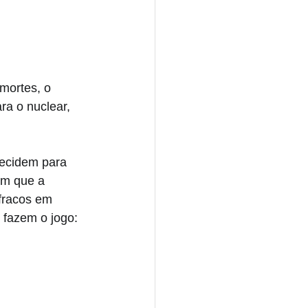
 mortes, o 
ra o nuclear, 
decidem para 
em que a 
fracos em 
 fazem o jogo: 