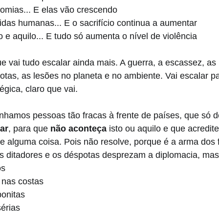
mias... E elas vão crescendo
vidas humanas... E o sacrifício continua a aumentar
e aquilo... E tudo só aumenta o nível de violência
ue vai tudo escalar ainda mais. A guerra, a escassez, as
tas, as lesões no planeta e no ambiente. Vai escalar pa
égica, claro que vai. 
enhamos pessoas tão fracas à frente de países, que só 
ar
, para que 
não aconteça
 isto ou aquilo e que acredit
ve alguma coisa. Pois não resolve, porque é a arma dos 
s ditadores e os déspotas desprezam a diplomacia, mas
os
 nas costas
bonitas
érias