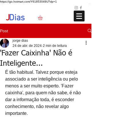
https://go.hotmart.com/Y61853049U?dp=1
Loja
Blog
+351 91 325 40 41
jd@jdias.org
J
Dias
Post
jorge dias
24 de abr. de 2024
2 min de leitura
'Fazer Caixinha' Não é
Inteligente...
É tão habitual. Talvez porque esteja 
associado a ser inteligência ou pelo 
menos a ser muito esperto. 'Fazer 
caixinha', para quem não sabe, é não 
dar a informação toda, é esconder 
conhecimento, não revelar algo 
importante.