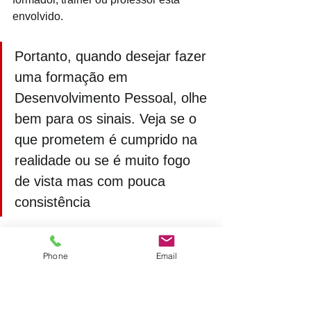
envolvido. 
Portanto, quando desejar fazer 
uma formação em 
Desenvolvimento Pessoal, olhe 
bem para os sinais. Veja se o 
que prometem é cumprido na 
realidade ou se é muito fogo 
de vista mas com pouca 
consistência
___________________________
Phone
Email
Dia 7 de Maio, Terça, 21h, 
Masterclass '3 Práticas Mentais da 
PNL'. Registe-se 
AQUI