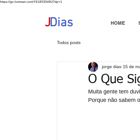
https://go.hotmart.com/Y61853049U?dp=1
+351 91 325 40 41
jd@jdias.org
J
Dias
HOME
Todos posts
jorge dias
15 de m
O Que Sig
Muita gente tem duv
Porque não sabem o q