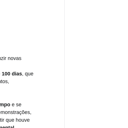
uzir novas 
 100 dias
, que 
tos, 
empo
 e se 
emonstrações, 
tir que houve 
mental
.