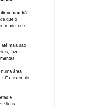
afirmo 
não há 
de que o 
seu modelo de 
u até mais são 
rtas, fazer 
amentas. 
a numa área 
etc. É o exemplo 
etas e 
se ficas 