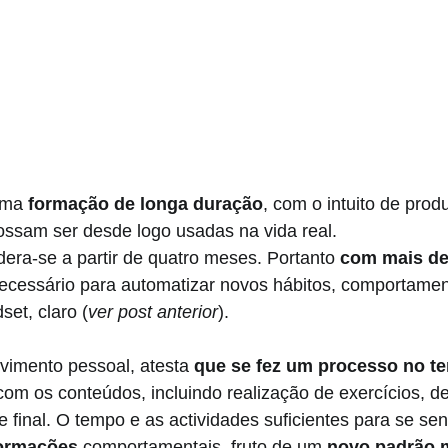
uma 
formação de longa duração
, com o intuito de prod
ssam ser desde logo usadas na vida real. 
era-se a partir de quatro meses. Portanto 
com mais de
necessário para automatizar novos hábitos, comportamen
et, claro (
ver post anterior
). 
vimento pessoal, atesta 
que se fez um processo no t
om os conteúdos, incluindo realização de exercícios, d
 final. O tempo e as actividades suficientes para se sen
formações
 comportamentais, fruto de um 
novo padrão 