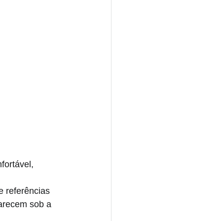
ortável, 
e referências 
arecem sob a 