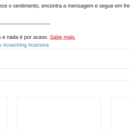
ece o sentimento, encontra a mensagem e segue em fren
__________________
e nada é por acaso. 
Sabe mais 
s
#coaching
#carreira