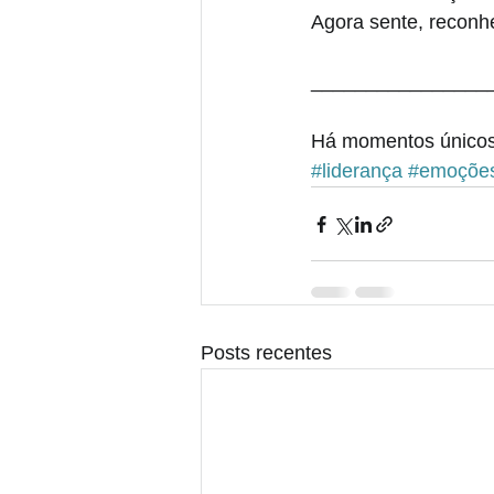
Agora sente, reconh
________________
Há momentos únicos 
#liderança
#emoçõe
Posts recentes