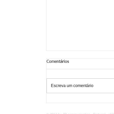
Comentários
Escreva um comentário
Verdadeiros Líderes... Quem
São Eles?