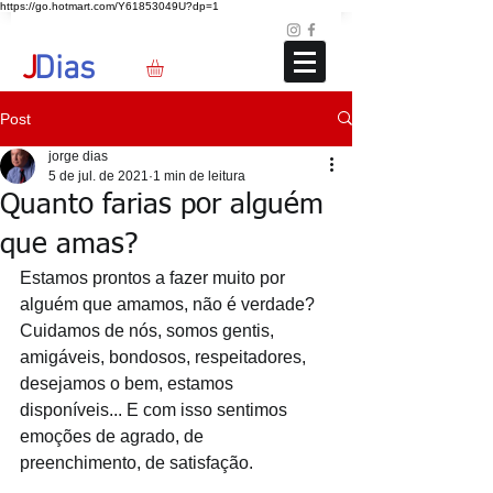
https://go.hotmart.com/Y61853049U?dp=1
Loja
Blog
+351 91 325 40 41
jd@jdias.org
J
Dias
Post
jorge dias
5 de jul. de 2021
1 min de leitura
Quanto farias por alguém
que amas?
Estamos prontos a fazer muito por 
alguém que amamos, não é verdade? 
Cuidamos de nós, somos gentis, 
amigáveis, bondosos, respeitadores, 
desejamos o bem, estamos 
disponíveis... E com isso sentimos 
emoções de agrado, de 
preenchimento, de satisfação. 