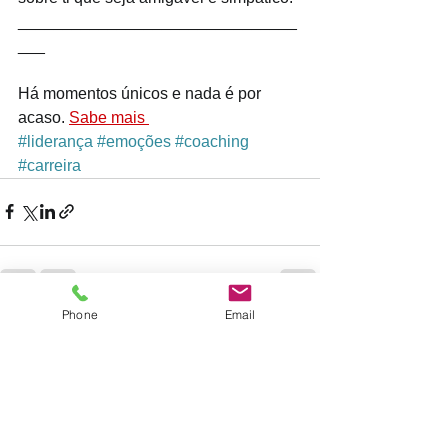
_______________________________
___
Há momentos únicos e nada é por 
acaso. 
Sabe mais 
#liderança
#emoções
#coaching
#carreira
Phone
Email
Ver tudo
Posts recentes