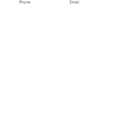
Phone
Email
Ver tudo
Posts recentes