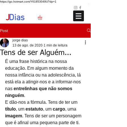
https://go.hotmart.com/Y61853049U?dp=1
Loja
Blog
+351 91 325 40 41
jd@jdias.org
J
Dias
Post
jorge dias
13 de ago. de 2020
1 min de leitura
Tens de ser Alguém...
É uma frase histórica na nossa 
educação. Em algum momento da 
nossa infância ou na adolescência, lá 
está ela a atingir-nos e a informar-nos 
nas 
entrelinhas que não somos 
ninguém
.
E dão-nos a fórmula. Tens de ter um 
título
, um 
estatuto
, um 
cargo
, uma 
imagem
. Tens de ser um personagem 
que é afinal uma pequena parte de ti. 