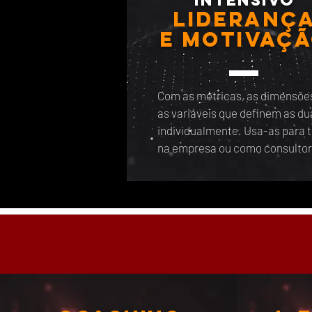
intensivo
Lideranç
e motivaç
Com as métricas, as dimensõe
as variáveis que definem as du
individualmente. Usa-as para ti
na empresa ou como consultor