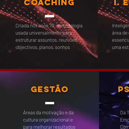
COACHING
I.
Criada nos anos 70, metodologia
Intelig
usada universalmente para
área de
estruturar assuntos, reuniões,
essenci
objectivos, planos, sonhos
uma est
gestão
p
Áreas da motivação e da
Da T
cultura organizacional e
Emo
para melhorar resultados
Com