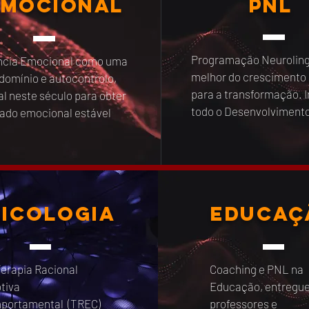
 Emocional
PNL
Programação Neurolingu
ência Emocional como uma
melhor do crescimento
 domínio e autocontrolo,
para a transformação. I
al neste século para obter
todo o Desenvolviment
ado emocional estável
sicologia
educaç
erapia Racional
Coaching e PNL na
tiva
Educação, entregue
portamental (TREC)
professores e