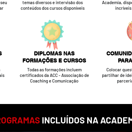
 seu
temas diversos e intervisão dos
Academia, dispo
ar
conteúdos dos cursos disponíveis
incrívei
S
DIPLOMAS NAS
COMUNID
FORMAÇÕES E CURSOS
PARA
s
Todas as formações incluem
Colocar quest
ais
certificados da ACC - Associação de
partilhar de ide
Coaching e Comunicação
parceri
ROGRAMAS
INCLUÍDOS NA ACADEM