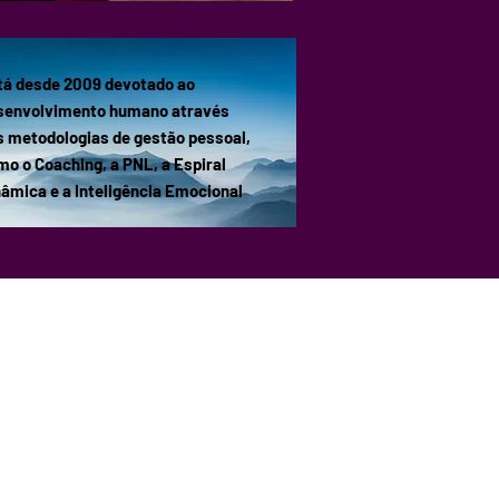
tá desde 2009 devotado ao
senvolvimento humano através
s metodologias de gestão pessoal,
mo o Coaching, a PNL, a Espiral
nâmica e a Inteligência Emocional