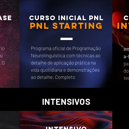
ase
CURSO INICIAL PNL
c
pnl starting
i
rio
Programa oficial de Programação
In
ou
Neurolinguística com técnicas ao
a-
. O
detalhe de aplicação prática na
pa
vida quotidiana e demonstrações
do
ao detalhe. Completo
te
INTENSIVOS