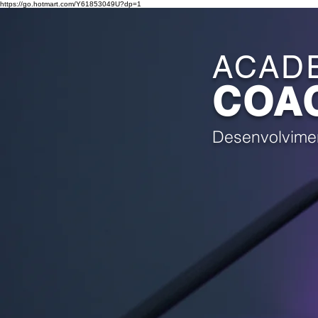
https://go.hotmart.com/Y61853049U?dp=1
ACADE
COAC
Desenvolvimen