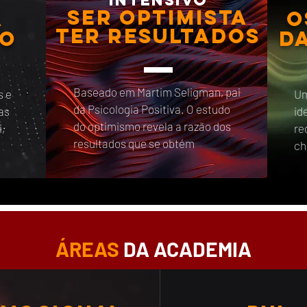
intensivo
ser Optimista
a
O
ter resultados
ão
d
Baseado em Martim Seligman, pai
s e
Um
da Psicologia Positiva. O estudo
as
id
do optimismo revela a razão dos
,
re
resultados que se obtém
ch
ÁREAS
DA ACADEMIA