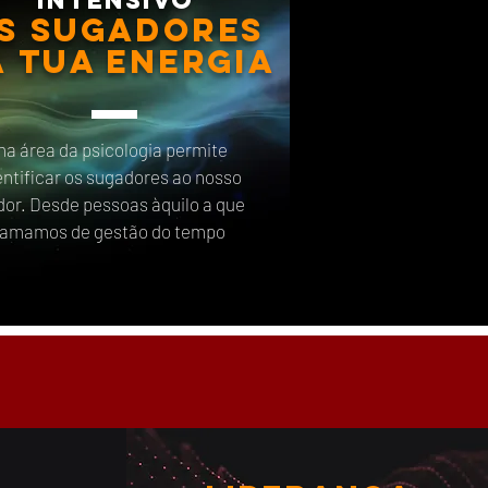
intensivo
s Sugadores
a tua energia
a área da psicologia permite
entificar os sugadores ao nosso
dor. Desde pessoas àquilo a que
amamos de gestão do tempo