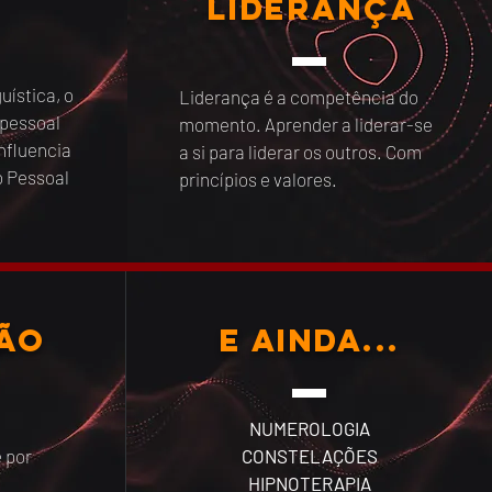
Liderança
ística, o
Liderança é a competência do
 pessoal
momento. Aprender a liderar-se
nfluencia
a si para liderar os outros. Com
o Pessoal
princípios e valores.
ão
e ainda...
NUMEROLOGIA
 por
CONSTELAÇÕES
HIPNOTERAPIA