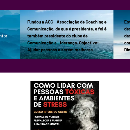
Fundou a ACC - Associação de Coaching e
Es
Comunicação, de que é presidente, e foi é
de
ntor
também presidente do clube de
da
Comunicação e Liderança. Objectivo:
co
Ajudar pessoas a serem melhores
Di