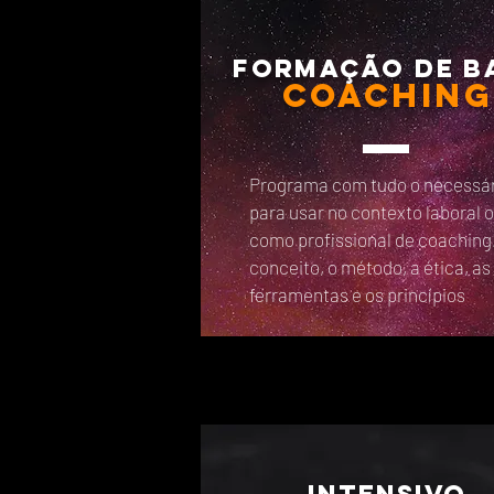
Formação de b
COACHING
Programa com tudo o necessá
para usar no contexto laboral 
como profissional de coaching
conceito, o método, a ética, as
ferramentas e os princípios