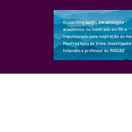
O coaching surgiu em ambiente
académico, no mestrado em RH e
impulsionado pela inspiração do me
Manfred Kets de Vries, investigador
holandês e professor do INSEAD