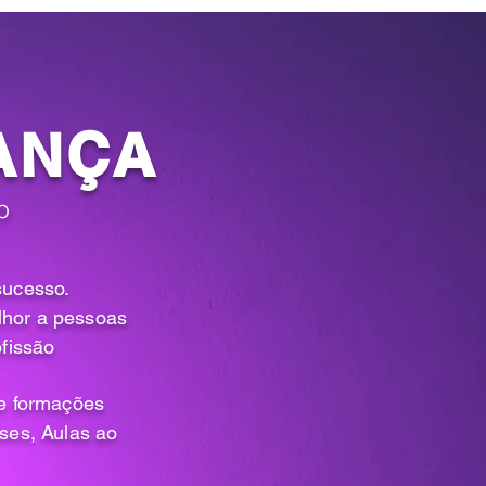
ANÇA
ão
sucesso.
lhor a pessoas
ofissão
de formações
ses, Aulas ao