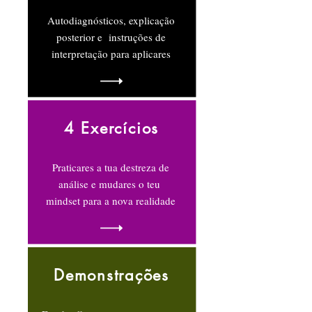
Autodiagnósticos, explicação
posterior e instruções de
interpretação p
ara aplicares
4 Exercícios
Praticares a tua destreza de
análise e mudares o teu
mindset para a nova realidade
Demonstrações