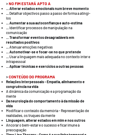
>
NO FIM ESTARÁ
APTO A
...
Alterar estados emocionais num breve momento
... Detalhar objectivos passo a passo de forma a atingi-
los
...
Aumentar a sua autoconfiança e auto-estima
... Identificar processos de manipulação na
comunicação
...
Transformar eventos desagradáveis em
resultados positivos
... Atenuar emoções negativas
...
Automotivar-se e focar-se no que pretende
... Usar a linguagem mais adequada no contexto inter e
intrapessoal
...
Aplicar técnicas e exercícios a outras pessoas
>
CONTEÚDO DO PROGRAMA
Relações interpessoais - Empatia, alinhamento e
congruência na vida
A dinâmica da comunicação e a programação da
mente
Da neurologia do comportamento à da missão de
vida
Modificar o conteúdo da memória - Representação de
realidades, os truques da mente
Linguagem, alterar estados em mim e nos outros
Ancorar o bem-estar e o sucesso e ficar imune à
preocupação
Time Line Therapy - Como é a sua linha temporal e