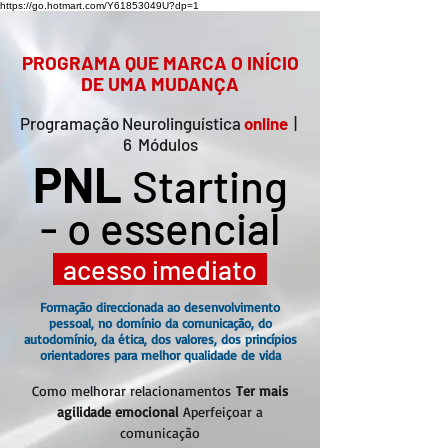
https://go.hotmart.com/Y61853049U?dp=1
PROGRAMA QUE MARCA O INÍCIO
DE UMA MUDANÇA
Programação Neurolinguística
online
|
6 Módulos
PNL
Starting
- o e
s
sen
c
ial
acesso imediato
Formação direccionada ao desenvolvimento
pessoal, no domínio da comunicação, do
autodomínio, da ética, dos valores, dos princípios
orientadores para melhor qualidade de vida
Como melhorar relacionamentos
Ter mais
agilidade emocional
Aperfeiçoar a
comunicação