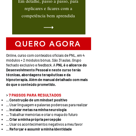
Em detalhe, passo a passo, para
replicares e ficares com a
competência bem aprendida
QUERO AGORA
Online, curso com conteúdos oficiais de PNL, em 4
módulos + 2 módulos bónus. São 31 aulas. Grupo
fechado exclusivo e
feedback.
A
PNL é
o alicerce do
Desenvolvimento Pessoal e neste curso terás
técnicas, abordagens terapêuticas e da
hipnoterapia. Além de manual detalhado com mais
do que o conteúdo prometido.
>
7 PASSOS PARA RESULTADOS
...
Construção de um mindset positivo
... Usar linguagem e palavras poderosas para realizar
...
Instalar metas na minha neurologia
... Trabalhar memórias e criar o mapa do futuro
...
Criar a minha própria percepção
... Usar os acontecimentos negativos a meu favor
...
Reforçar e assumir a minha identidade