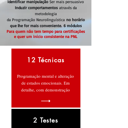
Identificar manipulação
Ser mais persuasivo
Induzir comportamentos
através da
metodologia
da Programação Neurolinguística
no horário
que lhe for mais conveniente.
6 módulos
Para quem não tem tempo para certificações
e quer um início consistente na PNL
12 Técnicas
Programação mental e alteração
de estados emocionais. Em
detalhe, com demonstração
2 Testes