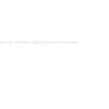
FA
jdias.org
- 913254041 |
RGPD
(Política de Privacidade)