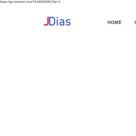
https://go.hotmart.com/Y61853049U?dp=1
+351 91 325 40 41
jd@jdias.org
J
Dias
HOME