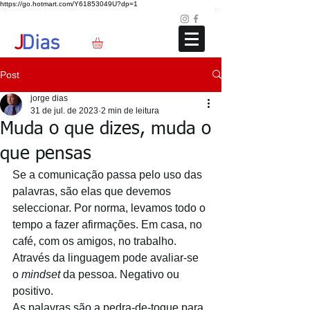
https://go.hotmart.com/Y61853049U?dp=1
Loja
Blog
+351 91 325 40 41
jd@jdias.org
J
Dias
Post
jorge dias
31 de jul. de 2023
2 min de leitura
Muda o que dizes, muda o
que pensas
Se a comunicação passa pelo uso das 
palavras, são elas que devemos 
seleccionar. Por norma, levamos todo o 
tempo a fazer afirmações. Em casa, no 
café, com os amigos, no trabalho. 
Através da linguagem pode avaliar-se 
o 
mindset
 da pessoa. Negativo ou 
positivo.
As palavras são a pedra-de-toque para 