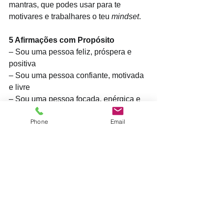
mantras, que podes usar para te 
motivares e trabalhares o teu 
mindset
.
5 Afirmações com Propósito 
– Sou uma pessoa feliz, próspera e 
positiva
– Sou uma pessoa confiante, motivada 
e livre
– Sou uma pessoa focada, enérgica e 
autónoma
Phone
Email
– Sou uma pessoa tranquila, serena e 
ponderada
– Sou uma pessoa entusiasta, alegre e 
inspirada
Pratica e manifesta positividade na 
comunicação. Isso vai reflectir-se na 
relação com os outros Vê as coisas 
pela positiva, relativiza o que achas 