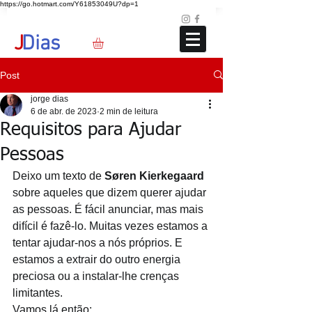
https://go.hotmart.com/Y61853049U?dp=1
Loja
Blog
+351 91 325 40 41
jd@jdias.org
J
Dias
Post
jorge dias
6 de abr. de 2023
2 min de leitura
Requisitos para Ajudar
Pessoas
Deixo um texto de 
Søren Kierkegaard
sobre aqueles que dizem querer ajudar 
as pessoas. É fácil anunciar, mas mais 
difícil é fazê-lo. Muitas vezes estamos a 
tentar ajudar-nos a nós próprios. E 
estamos a extrair do outro energia 
preciosa ou a instalar-lhe crenças 
limitantes. 
Vamos lá então: