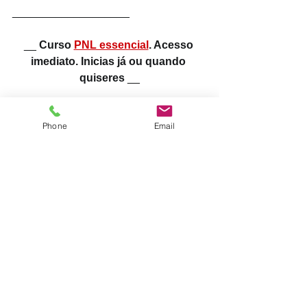
___________________
__
 Curso 
PNL essencial
. Acesso 
imediato. Inicias já ou quando 
quiseres 
__
Phone
Email
Ver tudo
Posts recentes