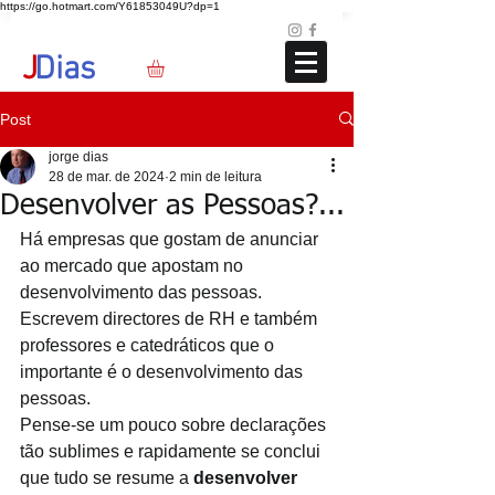
https://go.hotmart.com/Y61853049U?dp=1
Loja
Blog
+351 91 325 40 41
jd@jdias.org
J
Dias
Post
jorge dias
28 de mar. de 2024
2 min de leitura
Desenvolver as Pessoas?...
Há empresas que gostam de anunciar 
ao mercado que apostam no 
desenvolvimento das pessoas. 
Escrevem directores de RH e também 
professores e catedráticos que o 
importante é o desenvolvimento das 
pessoas. 
Pense-se um pouco sobre declarações 
tão sublimes e rapidamente se conclui 
que tudo se resume a 
desenvolver 