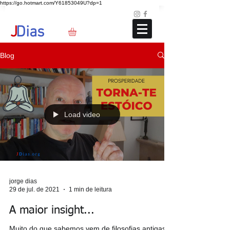
https://go.hotmart.com/Y61853049U?dp=1
Loja
Blog
+351 91 325 40 41
jd@jdias.org
J
Dias
Blog
Load video
jorge dias
29 de jul. de 2021
1 min de leitura
A maior insight...
Muito do que sabemos vem de filosofias antigas,