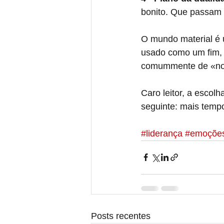
bonito. Que passam 
O mundo material é 
usado como um fim, f
comummente de «no a
Caro leitor, a escolh
seguinte: mais tempo
#liderança
#emoçõe
Posts recentes