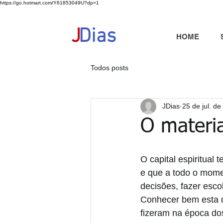
https://go.hotmart.com/Y61853049U?dp=1
+351 91 325 40 41
jd@jdias.org
J
Dias
HOME
Todos posts
JDias
25 de jul. d
O materia
O capital espiritual
e que a todo o mome
decisões, fazer esco
Conhecer bem esta 
fizeram na época do