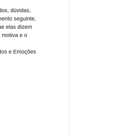
dos, dúvidas, 
ento seguinte, 
e elas dizem 
 motiva e o 
ctos e Emoções