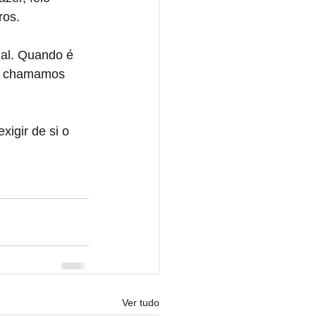
ros.
al. Quando é 
ue chamamos 
xigir de si o 
Ver tudo