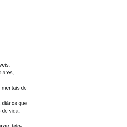
veis:
lares, 
s mentais de 
diários que 
de vida. 
zer, feio-