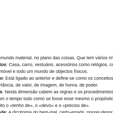
 mundo material, no plano das coisas. Que tem vários ní
tos
: Casa, carro, vestuário, acessórios como relógios, co
lemóvel e todo um mundo de objectos físicos.
to
: Está ligado ao anterior e define-se como os conceito
ortância, de valor, de imagem, de honra, de poder.
as
: Nesta dimensão cabem as regras e os procedimentos 
m o tempo todo como se fosse esse mesmo o propósito 
uito o «tenho de», o «devo» e o «preciso de».
ade
: A dicotomia do bem-mal, certo-errado, prazer-despra