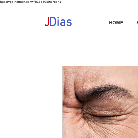
https://go.hotmart.com/Y61853049U?dp=1
+351 91 325 40 41
jd@jdias.org
J
Dias
HOME