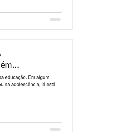
a
uém...
ssa educação. Em algum
u na adolescência, lá está