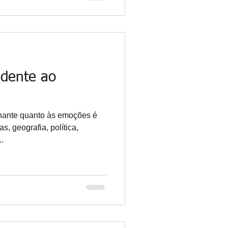
idente ao
inante quanto às emoções é
s, geografia, política,
..