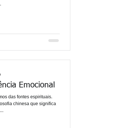
.
a
ência Emocional
s das fontes espirituais.
osofia chinesa que significa
..