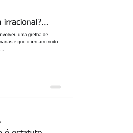
irracional?...
senvolveu uma grelha de
umanas e que orientam muito
..
a