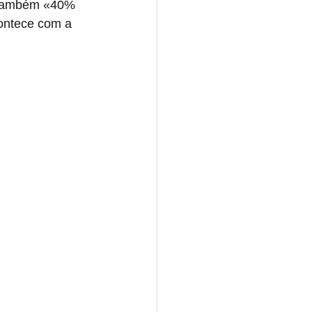
E também «40% 
contece com a 