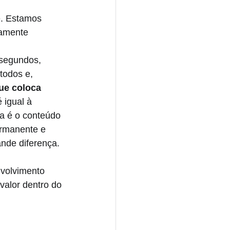
e. Estamos 
namente 
segundos, 
todos e, 
ue coloca 
 igual à 
a é o conteúdo 
ermanente e 
ande diferença.
volvimento 
valor dentro do 