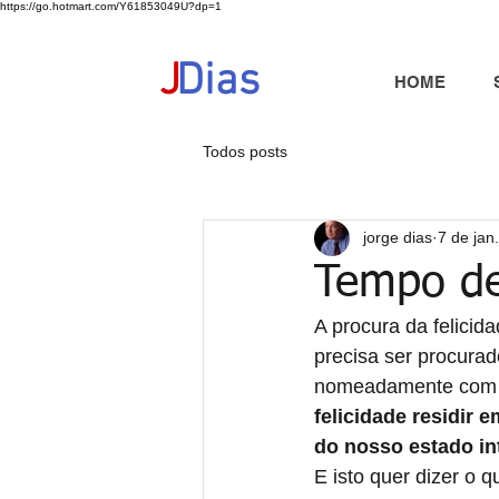
https://go.hotmart.com/Y61853049U?dp=1
+351 91 325 40 41
jd@jdias.org
J
Dias
HOME
Todos posts
jorge dias
7 de jan
Tempo de
A procura da felicid
precisa ser procurad
nomeadamente com o 
felicidade residir
do nosso estado in
E isto quer dizer o 