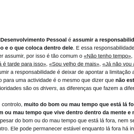
 
Desenvolvimento Pessoal
 é 
assumir a responsabili
o e o que coloca dentro dele
. E essa responsabilidade
r assumir, por isso é tão comum o 
«Não tenho tempo»
, 
á é tarde para isso»
, 
«Sou velho de mais»
, 
«Já não vou
umir a responsabilidade é deixar de apontar a limitação 
o para uma actividade é o mesmo que dizer que 
não es
rioridades são os 
drivers
, as diferenças que fazem a dife
controlo, 
muito do bom ou mau tempo que está lá fo
 ou mau tempo que vive dentro dentro da mente e n
apesar do bom ou do mau tempo que está lá fora, nem s
ro. Ele pode permanecer estável enquanto lá fora há in