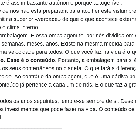
nte é assim bastante autónomo porque autogerível.
e de nós não está preparada para acolher este vislumbr
itir a superior «verdade» de que o que acontece exter
 o clima interno. 
mbalagem. E essa embalagem foi por nós dividida em 
s, semanas, meses, anos. Existe na mesma medida para 
a velocidade para todos. O que você faz na vida é 
o q
o. Esse é o conteúdo
. Portanto, a embalagem para si é
os seus conterrâneos no planeta. O que fará a diferenç
ecide. Ao contrário da embalagem, que é uma dádiva p
conteúdo já pertence a cada um de nós. E o que faz a gr
dos os anos seguintes, lembre-se sempre de si. Desen
s investimentos que pode fazer na vida. O conteúdo de 
. 
_____________________