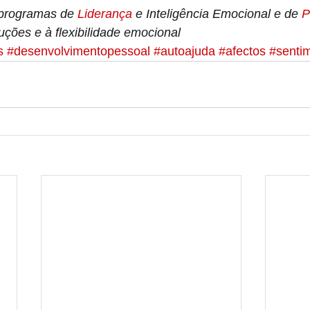
programas de 
Liderança 
e Inteligência Emocional e de 
P
uções e à flexibilidade emocional
s
#desenvolvimentopessoal
#autoajuda
#afectos
#senti