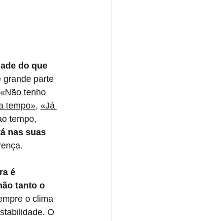
dade do que 
 grande parte 
«Não tenho 
 a tempo»
, 
«Já 
ao tempo, 
tá nas suas 
rença.
ra é 
ão tanto o 
empre o clima 
stabilidade. O 