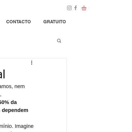
Loja
Blog
CONTACTO
GRATUITO
l
namos, nem 
, 
50% da 
0% dependem 
mínio. Imagine 