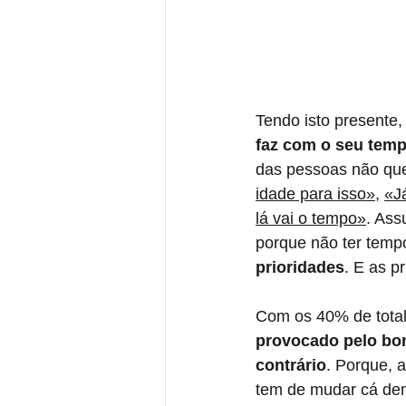
Tendo isto presente,
faz com o seu temp
das pessoas não que
idade para isso»
, 
«J
lá vai o tempo»
. Ass
porque não ter temp
prioridades
. E as p
Com os 40% de total 
provocado pelo bom
contrário
. Porque, 
tem de mudar cá dent