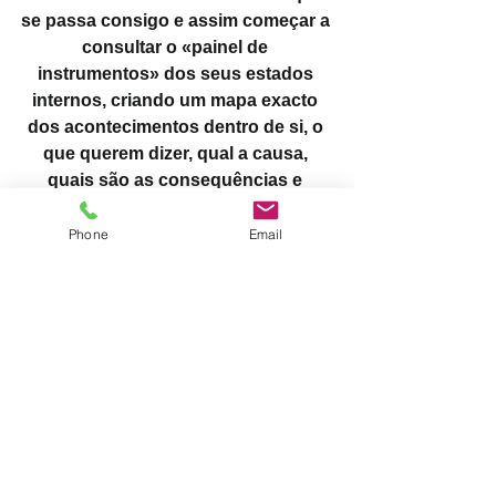
se passa consigo e assim começar a 
consultar o «painel de 
instrumentos» dos seus estados 
internos, criando um mapa exacto 
dos acontecimentos dentro de si, o 
que querem dizer, qual a causa, 
quais são as consequências e 
formas de as gerir 
Phone
Email
Para saber o que fazer e como fazer, 
consulte o nosso 
programa
 de 16 
horas ou o workshop de 3 horas
#liderança
#emoções
#desenvolvimentopessoal
#autoajuda
#afectos
#sentimentos