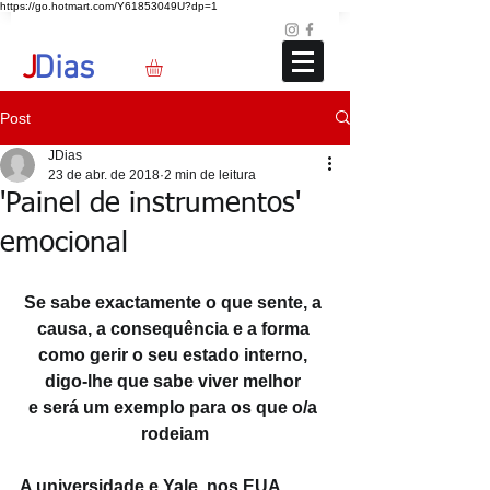
https://go.hotmart.com/Y61853049U?dp=1
Loja
Blog
+351 91 325 40 41
jd@jdias.org
J
Dias
Post
JDias
23 de abr. de 2018
2 min de leitura
'Painel de instrumentos'
emocional
Se sabe exactamente o que sente, a 
causa, a consequência e a forma 
como gerir o seu estado interno, 
digo-lhe que sabe viver melhor 
e será um exemplo para os que o/a 
rodeiam
A universidade e Yale, nos EUA, 