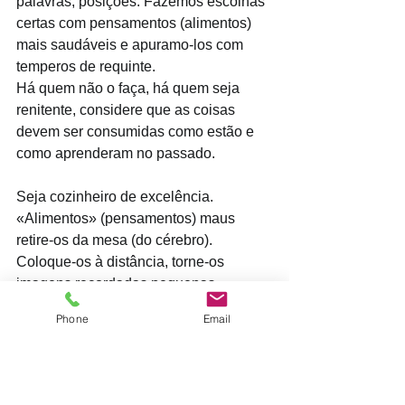
palavras, posições. Fazemos escolhas 
certas com pensamentos (alimentos) 
mais saudáveis e apuramo-los com 
temperos de requinte. 
Há quem não o faça, há quem seja 
renitente, considere que as coisas 
devem ser consumidas como estão e 
como aprenderam no passado. 
Seja cozinheiro de excelência. 
«Alimentos» (pensamentos) maus 
retire-os da mesa (do cérebro). 
Coloque-os à distância, torne-os 
imagens recordadas pequenas, 
difusas, a preto e branco.
Phone
Email
_______________________________
______
Consulte os nossos programas de 