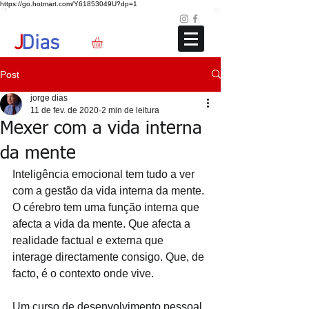
https://go.hotmart.com/Y61853049U?dp=1
Loja
Blog
+351 91 325 40 41
jd@jdias.org
J
Dias
Post
jorge dias
11 de fev. de 2020
2 min de leitura
Mexer com a vida interna
da mente
Inteligência emocional tem tudo a ver 
com a gestão da vida interna da mente. 
O cérebro tem uma função interna que 
afecta a vida da mente. Que afecta a 
realidade factual e externa que 
interage directamente consigo. Que, de 
facto, é o contexto onde vive.
Um curso de desenvolvimento pessoal 