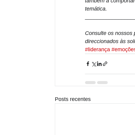
também a comportame
temática.
________________
Consulte os nossos 
direccionados às sol
#liderança
#emoçõe
Posts recentes