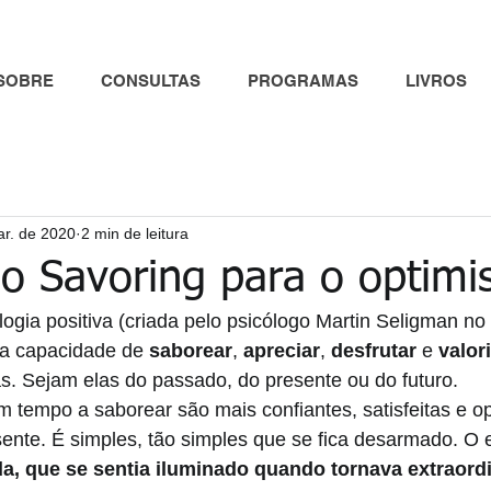
SOBRE
CONSULTAS
PROGRAMAS
LIVROS
ar. de 2020
2 min de leitura
do Savoring para o optim
gia positiva (criada pelo psicólogo Martin Seligman no f
da capacidade de 
saborear
, 
apreciar
, 
desfrutar 
e 
valori
as. Sejam elas do passado, do presente ou do futuro.
tempo a saborear são mais confiantes, satisfeitas e op
ente. É simples, tão simples que se fica desarmado. O
a, que se sentia iluminado quando tornava extraordi