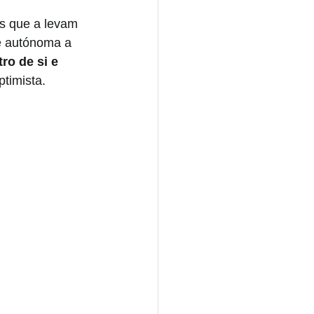
es que a levam 
e autónoma a 
ro de si e 
timista. 