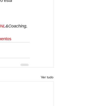
o esta 
NL
&Coaching, 
mentos
Ver tudo