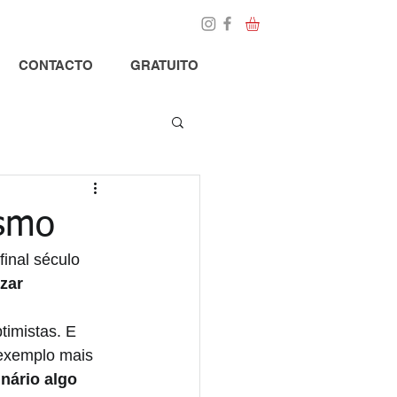
Loja
Blog
CONTACTO
GRATUITO
ismo
inal século 
zar 
timistas. E 
 exemplo mais 
nário algo 