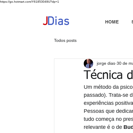
https://go.hotmart.com/Y61853049U?dp=1
+351 91 325 40 41
jd@jdias.org
J
Dias
HOME
Todos posts
jorge dias
30 de m
Técnica 
Um método da psicolo
passado). Trata-se 
experiências positiv
Pessoas que dedicam 
tudo começa no pres
relevante é o de 
Bud