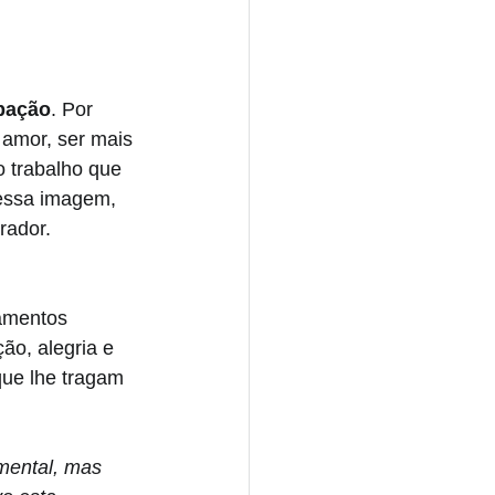
ipação
. Por 
 amor, ser mais 
o trabalho que 
 essa imagem, 
rador. 
amentos 
ão, alegria e 
ue lhe tragam 
mental, mas 