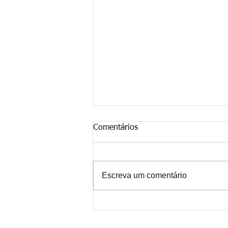
Comentários
Escreva um comentário
Verdadeiros Líderes... Quem
São Eles?