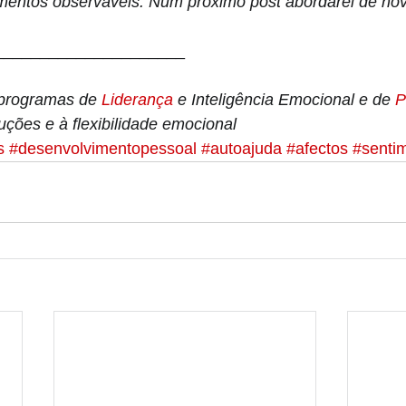
ntos observáveis. Num próximo post abordarei de nov
_____________________
programas de 
Liderança 
e Inteligência Emocional e de 
P
uções e à flexibilidade emocional
s
#desenvolvimentopessoal
#autoajuda
#afectos
#senti